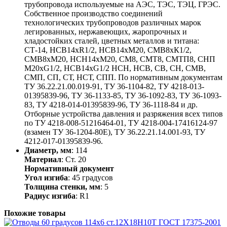
трубопровода используемые на АЭС, ТЭС, ТЭЦ, ГРЭС.
Собственное производство соединений
технологических трубопроводов различных марок
легированных, нержавеющих, жаропрочных и
хладостойких сталей, цветных металлов и титана:
СТ-14, НСВ14хR1/2, НСВ14хМ20, СМВ8хК1/2,
СМВ8хМ20, НСН14хМ20, СМ8, СМТ8, СМТП8, СНП
М20хG1/2, НСВ14хG1/2 НСН, НСВ, СВ, СН, СМВ,
СМП, СП, СТ, НСТ, СПП. По нормативным документам
ТУ 36.22.21.00.019-91, ТУ 36-1104-82, ТУ 4218-013-
01395839-96, ТУ 36-1133-85, ТУ 36-1092-83, ТУ 36-1093-
83, ТУ 4218-014-01395839-96, ТУ 36-1118-84 и др.
Отборные устройства давления и разряжения всех типов
по ТУ 4218-008-51216464-01, ТУ 4218-004-17416124-97
(взамен ТУ 36-1204-80Е), ТУ 36.22.21.14.001-93, ТУ
4212-017-01395839-96.
Диаметр, мм
: 114
Материал
: Ст. 20
Нормативный документ
Угол изгиба
: 45 градусов
Толщина стенки, мм
: 5
Радиус изгиба
: R1
Похожие товары