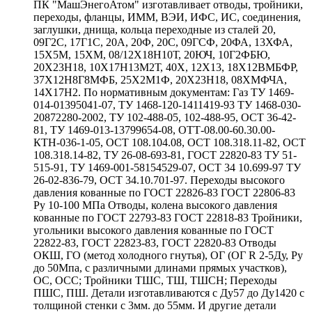
ПК "МашЭнегоАтом" изготавливает отводы, тройники,
переходы, фланцы, ИММ, ВЭИ, ИФС, ИС, соединения,
заглушки, днища, кольца переходные из сталей 20,
09Г2С, 17Г1С, 20А, 20Ф, 20С, 09ГСФ, 20ФА, 13ХФА,
15Х5М, 15ХМ, 08/12Х18Н10Т, 20ЮЧ, 10Г2ФБЮ,
20Х23Н18, 10Х17Н13М2Т, 40Х, 12Х13, 18Х12ВМБФР,
37Х12Н8Г8МФБ, 25Х2М1Ф, 20Х23Н18, 08ХМФЧА,
14Х17Н2. По нормативным документам: Газ ТУ 1469-
014-01395041-07, ТУ 1468-120-1411419-93 ТУ 1468-030-
20872280-2002, ТУ 102-488-05, 102-488-95, ОСТ 36-42-
81, ТУ 1469-013-13799654-08, ОТТ-08.00-60.30.00-
КТН-036-1-05, ОСТ 108.104.08, ОСТ 108.318.11-82, ОСТ
108.318.14-82, ТУ 26-08-693-81, ГОСТ 22820-83 ТУ 51-
515-91, ТУ 1469-001-58154529-07, ОСТ 34 10.699-97 ТУ
26-02-836-79, ОСТ 34.10.701-97. Переходы высокого
давления кованные по ГОСТ 22826-83 ГОСТ 22806-83
Ру 10-100 МПа Отводы, колена высокого давления
кованные по ГОСТ 22793-83 ГОСТ 22818-83 Тройники,
угольники высокого давления кованные по ГОСТ
22822-83, ГОСТ 22823-83, ГОСТ 22820-83 Отводы
ОКШ, ГО (метод холодного гнутья), ОГ (ОГ R 2-5Ду, Ру
до 50Мпа, с различными длинами прямых участков),
ОС, ОСС; Тройники ТШС, ТШ, ТШСН; Переходы
ПШС, ПШ. Детали изготавливаются с Ду57 до Ду1420 с
толщиной стенки с 3мм. до 55мм. И другие детали