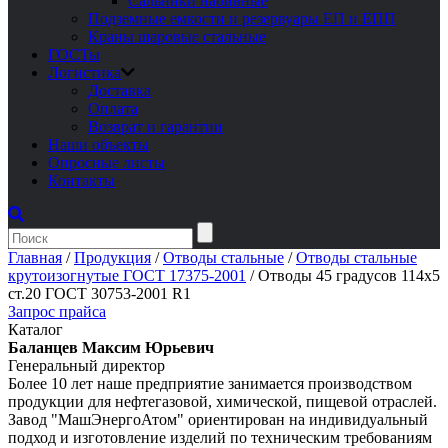
Сальники набивные
Подземные емкости и резервуары ЕП и ЕПП
Краны шаровые стальные
ГОСТы
Логистика
Доставка
Оплата
Возврат и гарантии
Наши объекты
Опросные листы
Контакты
Главная
/
Продукция
/
Отводы стальные
/
Отводы стальные
крутоизогнутые ГОСТ 17375-2001
/
Отводы 45 градусов 114х5
ст.20 ГОСТ 30753-2001 R1
Запрос прайса
Каталог
Баланцев Максим Юрьевич
Генеральный директор
Более 10 лет наше предприятие занимается производством
продукции для нефтегазовой, химической, пищевой отраслей.
Завод "МашЭнергоАтом" ориентирован на индивидуальный
подход и изготовление изделий по техническим требованиям