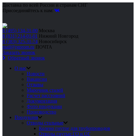
Доставка по всей России и странам СНГ
Присоединяйтесь к нам:
8 (495) 134-31-00
Москва
8 (831) 214-01-01
Нижний Новгород
8 (383) 325-31-74
Новосибирск
mail@rgprom.ru
ПОЧТА
Заказать звонок
Обратный звонок
О нас
Новости
Вакансии
Отзывы
Марочник сталей
Расчет расстояний
Документация
Фото продукции
Производство
Продукция
Отводы стальные
Колено гнутое для трубопроводов
Отводы гнутые ГО и ОГ