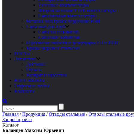
Тканевые компенсаторы
Фторопластовые PTFE компенсаторы
Сальниковые компенсаторы
Вставки электроизолирующие ВЭИ
Сальники для труб
Сальник нажимной
Сальники набивные
Подземные емкости и резервуары ЕП и ЕПП
Краны шаровые стальные
ГОСТы
Логистика
Доставка
Оплата
Возврат и гарантии
Наши объекты
Опросные листы
Контакты
Главная
/
Продукция
/
Отводы стальные
/
Отводы стальные кру
Запрос прайса
Каталог
Баланцев Максим Юрьевич