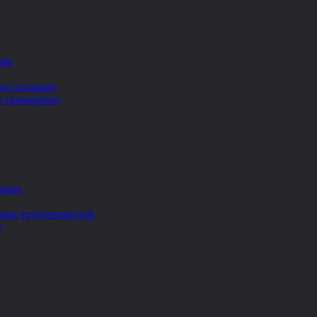
ные
ые стальные
ие приварные
жные
ских трубопроводов
е