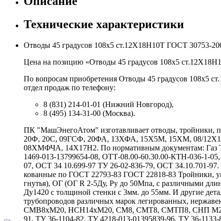
Описание
Технические характеристики
Отводы 45 градусов 108х5 ст.12Х18Н10Т ГОСТ 30753-20
Цена на позицию «Отводы 45 градусов 108х5 ст.12Х18Н1
По вопросам приобретения Отводы 45 градусов 108х5 ст
отдел продаж по телефону:
8 (831) 214-01-01 (Нижний Новгород),
8 (495) 134-31-00 (Москва).
ПК "МашЭнегоАтом" изготавливает отводы, тройники, пе
20Ф, 20С, 09ГСФ, 20ФА, 13ХФА, 15Х5М, 15ХМ, 08/12
08ХМФЧА, 14Х17Н2. По нормативным документам: Газ ТУ 
1469-013-13799654-08, ОТТ-08.00-60.30.00-КТН-036-1-05,
07, ОСТ 34 10.699-97 ТУ 26-02-836-79, ОСТ 34.10.701-9
кованные по ГОСТ 22793-83 ГОСТ 22818-83 Тройники, у
гнутья), ОГ (ОГ R 2-5Ду, Ру до 50Мпа, с различными 
Ду1420 с толщиной стенки с 3мм. до 55мм. И другие де
трубопроводов различных марок легированных, нержаве
СМВ8хМ20, НСН14хМ20, СМ8, СМТ8, СМТП8, СНП М20хG
91, ТУ 36-1104-82, ТУ 4218-013-01395839-96, ТУ 36-1133-