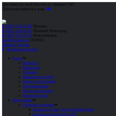
Доставка по всей России и странам СНГ
Присоединяйтесь к нам:
8 (495) 134-31-00
Москва
8 (831) 214-01-01
Нижний Новгород
8 (383) 325-31-74
Новосибирск
mail@rgprom.ru
ПОЧТА
Заказать звонок
Обратный звонок
О нас
Новости
Вакансии
Отзывы
Марочник сталей
Расчет расстояний
Документация
Фото продукции
Производство
Продукция
Отводы стальные
Колено гнутое для трубопроводов
Отводы гнутые ГО и ОГ