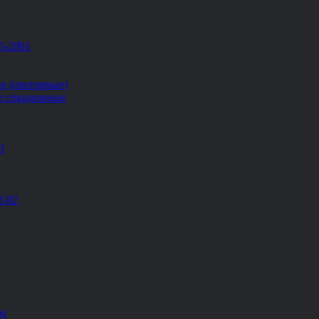
5-2001
е (секторные)
е секционные
Ш
2-82
EN