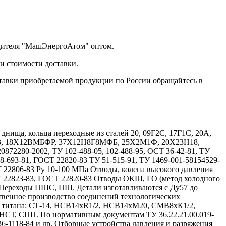
одителя "МашЭнергоАтом" оптом.
и стоимости доставки.
тавки приобретаемой продукции по России обращайтесь в
ища, кольца переходные из сталей 20, 09Г2С, 17Г1С, 20А,
Х13, 18Х12ВМБФР, 37Х12Н8Г8МФБ, 25Х2М1Ф, 20Х23Н18,
72280-2002, ТУ 102-488-05, 102-488-95, ОСТ 36-42-81, ТУ
08-693-81, ГОСТ 22820-83 ТУ 51-515-91, ТУ 1469-001-58154529-
Т 22806-83 Ру 10-100 МПа Отводы, колена высокого давления
Т 22823-83, ГОСТ 22820-83 Отводы ОКШ, ГО (метод холодного
 Переходы ПШС, ПШ. Детали изготавливаются с Ду57 до
твенное производство соединений технологических
и титана: СТ-14, НСВ14хR1/2, НСВ14хМ20, СМВ8хК1/2,
, СПП. По нормативным документам ТУ 36.22.21.00.019-
 36-1118-84 и др. Отборные устройства давления и разряжения