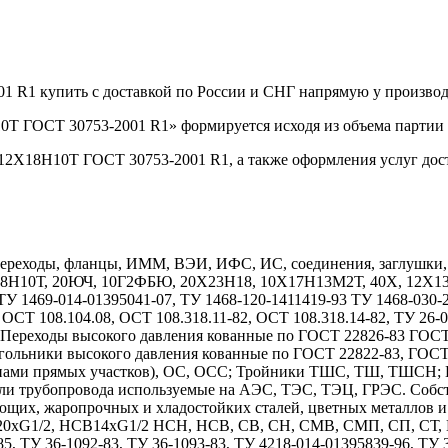
01 R1 купить с доставкой по России и СНГ напрямую у произв
0Т ГОСТ 30753-2001 R1» формируется исходя из объема партии 
.12Х18Н10Т ГОСТ 30753-2001 R1, а также оформления услуг дос
реходы, фланцы, ИММ, ВЭИ, ИФС, ИС, соединения, заглушки, дн
Х18Н10Т, 20ЮЧ, 10Г2ФБЮ, 20Х23Н18, 10Х17Н13М2Т, 40Х, 12
1469-014-01395041-07, ТУ 1468-120-1411419-93 ТУ 1468-030-208
 ОСТ 108.104.08, ОСТ 108.318.11-82, ОСТ 108.318.14-82, ТУ 26-
7. Переходы высокого давления кованные по ГОСТ 22826-83 ГОС
гольники высокого давления кованные по ГОСТ 22822-83, ГОС
длинами прямых участков), ОС, ОСС; Тройники ТШС, ТШ, ТШСН;
тали трубопровода используемые на АЭС, ТЭС, ТЭЦ, ГРЭС. Собс
ющих, жаропрочных и хладостойких сталей, цветных металлов 
1/2, НСВ14хG1/2 НСН, НСВ, СВ, СН, СМВ, СМП, СП, СТ, НСТ
85, ТУ 36-1092-83, ТУ 36-1093-83, ТУ 4218-014-01395839-96, ТУ