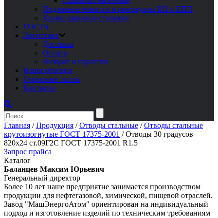
Сальники набивные
Подземные емкости и резервуары ЕП и ЕПП
Краны шаровые стальные
ГОСТы
Логистика
Доставка
Оплата
Возврат и гарантии
Наши объекты
Опросные листы
Контакты
Главная
/
Продукция
/
Отводы стальные
/
Отводы стальные
крутоизогнутые ГОСТ 17375-2001
/
Отводы 30 градусов
820х24 ст.09Г2С ГОСТ 17375-2001 R1.5
Запрос прайса
Каталог
Баланцев Максим Юрьевич
Генеральный директор
Более 10 лет наше предприятие занимается производством
продукции для нефтегазовой, химической, пищевой отраслей.
Завод "МашЭнергоАтом" ориентирован на индивидуальный
подход и изготовление изделий по техническим требованиям