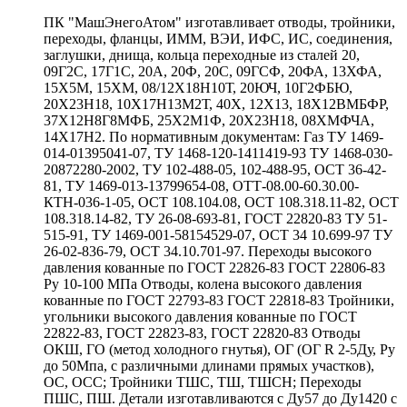
ПК "МашЭнегоАтом" изготавливает отводы, тройники,
переходы, фланцы, ИММ, ВЭИ, ИФС, ИС, соединения,
заглушки, днища, кольца переходные из сталей 20,
09Г2С, 17Г1С, 20А, 20Ф, 20С, 09ГСФ, 20ФА, 13ХФА,
15Х5М, 15ХМ, 08/12Х18Н10Т, 20ЮЧ, 10Г2ФБЮ,
20Х23Н18, 10Х17Н13М2Т, 40Х, 12Х13, 18Х12ВМБФР,
37Х12Н8Г8МФБ, 25Х2М1Ф, 20Х23Н18, 08ХМФЧА,
14Х17Н2. По нормативным документам: Газ ТУ 1469-
014-01395041-07, ТУ 1468-120-1411419-93 ТУ 1468-030-
20872280-2002, ТУ 102-488-05, 102-488-95, ОСТ 36-42-
81, ТУ 1469-013-13799654-08, ОТТ-08.00-60.30.00-
КТН-036-1-05, ОСТ 108.104.08, ОСТ 108.318.11-82, ОСТ
108.318.14-82, ТУ 26-08-693-81, ГОСТ 22820-83 ТУ 51-
515-91, ТУ 1469-001-58154529-07, ОСТ 34 10.699-97 ТУ
26-02-836-79, ОСТ 34.10.701-97. Переходы высокого
давления кованные по ГОСТ 22826-83 ГОСТ 22806-83
Ру 10-100 МПа Отводы, колена высокого давления
кованные по ГОСТ 22793-83 ГОСТ 22818-83 Тройники,
угольники высокого давления кованные по ГОСТ
22822-83, ГОСТ 22823-83, ГОСТ 22820-83 Отводы
ОКШ, ГО (метод холодного гнутья), ОГ (ОГ R 2-5Ду, Ру
до 50Мпа, с различными длинами прямых участков),
ОС, ОСС; Тройники ТШС, ТШ, ТШСН; Переходы
ПШС, ПШ. Детали изготавливаются с Ду57 до Ду1420 с