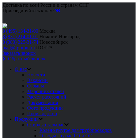
Доставка по всей России и странам СНГ
Присоединяйтесь к нам:
8 (495) 134-31-00
Москва
8 (831) 214-01-01
Нижний Новгород
8 (383) 325-31-74
Новосибирск
mail@rgprom.ru
ПОЧТА
Заказать звонок
Обратный звонок
О нас
Новости
Вакансии
Отзывы
Марочник сталей
Расчет расстояний
Документация
Фото продукции
Производство
Продукция
Отводы стальные
Колено гнутое для трубопроводов
Отводы гнутые ГО и ОГ