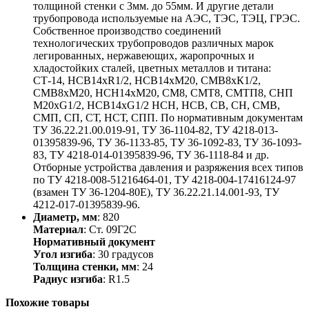
толщиной стенки с 3мм. до 55мм. И другие детали
трубопровода используемые на АЭС, ТЭС, ТЭЦ, ГРЭС.
Собственное производство соединений
технологических трубопроводов различных марок
легированных, нержавеющих, жаропрочных и
хладостойких сталей, цветных металлов и титана:
СТ-14, НСВ14хR1/2, НСВ14хМ20, СМВ8хК1/2,
СМВ8хМ20, НСН14хМ20, СМ8, СМТ8, СМТП8, СНП
М20хG1/2, НСВ14хG1/2 НСН, НСВ, СВ, СН, СМВ,
СМП, СП, СТ, НСТ, СПП. По нормативным документам
ТУ 36.22.21.00.019-91, ТУ 36-1104-82, ТУ 4218-013-
01395839-96, ТУ 36-1133-85, ТУ 36-1092-83, ТУ 36-1093-
83, ТУ 4218-014-01395839-96, ТУ 36-1118-84 и др.
Отборные устройства давления и разряжения всех типов
по ТУ 4218-008-51216464-01, ТУ 4218-004-17416124-97
(взамен ТУ 36-1204-80Е), ТУ 36.22.21.14.001-93, ТУ
4212-017-01395839-96.
Диаметр, мм
: 820
Материал
: Ст. 09Г2С
Нормативный документ
Угол изгиба
: 30 градусов
Толщина стенки, мм
: 24
Радиус изгиба
: R1.5
Похожие товары