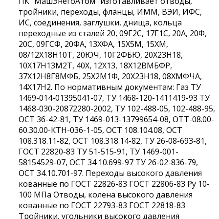
ПК "МашЭнегоАтом" изготавливает отводы,
тройники, переходы, фланцы, ИММ, ВЭИ, ИФС,
ИС, соединения, заглушки, днища, кольца
переходные из сталей 20, 09Г2С, 17Г1С, 20А, 20Ф,
20С, 09ГСФ, 20ФА, 13ХФА, 15Х5М, 15ХМ,
08/12Х18Н10Т, 20ЮЧ, 10Г2ФБЮ, 20Х23Н18,
10Х17Н13М2Т, 40Х, 12Х13, 18Х12ВМБФР,
37Х12Н8Г8МФБ, 25Х2М1Ф, 20Х23Н18, 08ХМФЧА,
14Х17Н2. По нормативным документам: Газ ТУ
1469-014-01395041-07, ТУ 1468-120-1411419-93 ТУ
1468-030-20872280-2002, ТУ 102-488-05, 102-488-95,
ОСТ 36-42-81, ТУ 1469-013-13799654-08, ОТТ-08.00-
60.30.00-КТН-036-1-05, ОСТ 108.104.08, ОСТ
108.318.11-82, ОСТ 108.318.14-82, ТУ 26-08-693-81,
ГОСТ 22820-83 ТУ 51-515-91, ТУ 1469-001-
58154529-07, ОСТ 34 10.699-97 ТУ 26-02-836-79,
ОСТ 34.10.701-97. Переходы высокого давления
кованные по ГОСТ 22826-83 ГОСТ 22806-83 Ру 10-
100 МПа Отводы, колена высокого давления
кованные по ГОСТ 22793-83 ГОСТ 22818-83
Тройники, угольники высокого давления