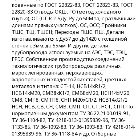
кованные по ГОСТ 22822-83, ГОСТ 22823-83, ГОСТ
22820-83 Отводы ОКШ, ГО (метод холодного
гнутья), ОГ (ОГ R 2-5Ду, Ру до 50Мпа, с различными
длинами прямых участков), ОС, ОСС; Тройники
ТШС, ТШ, ТШСН; Переходы ПШС, ПШ. Детали
изготавливаются с Ду57 до Ду1420 с толщиной
стенки с 3мм. до 55мм. И другие детали
трубопровода используемые на АЭС, ТЭС, ТЭЦ,
ГРЭС. Собственное производство соединений
технологических трубопроводов различных
марок легированных, нержавеющих,
жаропрочных и хладостойких сталей, цветных
металлов и титана: СТ-14, НСВ14хR1/2,
НСВ14хМ20, СМВ8хК1/2, СМВ8хМ20, НСН14хМ20,
СМ8, СМТ8, СМТП8, СНП М20хG1/2, НСВ14хG1/2
НСН, НСВ, СВ, СН, СМВ, СМП, СП, СТ, НСТ, СПП. По
нормативным документам ТУ 36.22.21.00.019-91,
ТУ 36-1104-82, ТУ 4218-013-01395839-96, ТУ 36-
1133-85, ТУ 36-1092-83, ТУ 36-1093-83, ТУ 4218-014-
01395839-96, ТУ 36-1118-84 и др. Отборные