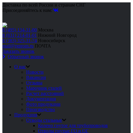
Доставка по всей России и странам СНГ
Присоединяйтесь к нам:
8 (495) 134-31-00
Москва
8 (831) 214-01-01
Нижний Новгород
8 (383) 325-31-74
Новосибирск
mail@rgprom.ru
ПОЧТА
Заказать звонок
Обратный звонок
О нас
Новости
Вакансии
Отзывы
Марочник сталей
Расчет расстояний
Документация
Фото продукции
Производство
Продукция
Отводы стальные
Колено гнутое для трубопроводов
Отводы гнутые ГО и ОГ