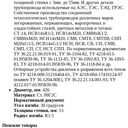
толщиной стенки с 3мм. до 55мм. И другие детали
трубопровода используемые на АЭС, ТЭС, ТЭЦ, ГРЭС.
Собственное производство соединений
технологических трубопроводов различных марок
легированных, нержавеющих, жаропрочных и
хладостойких сталей, цветных металлов и титана:
СТ-14, НСВ14хR1/2, НСВ14хМ20, СМВ8хК1/2,
СМВ8хМ20, НСН14хМ20, СМ8, СМТ8, СМТП8, СНП
М20хG1/2, НСВ14хG1/2 НСН, НСВ, СВ, СН, СМВ,
СМП, СП, СТ, НСТ, СПП. По нормативным документам
ТУ 36.22.21.00.019-91, ТУ 36-1104-82, ТУ 4218-013-
01395839-96, ТУ 36-1133-85, ТУ 36-1092-83, ТУ 36-1093-
83, ТУ 4218-014-01395839-96, ТУ 36-1118-84 и др.
Отборные устройства давления и разряжения всех типов
по ТУ 4218-008-51216464-01, ТУ 4218-004-17416124-97
(взамен ТУ 36-1204-80Е), ТУ 36.22.21.14.001-93, ТУ
4212-017-01395839-96.
Диаметр, мм
: 426
Материал
: Ст. 09Г2С
Нормативный документ
Угол изгиба
: 30 градусов
Толщина стенки, мм
: 13
Радиус изгиба
: R1.5
Похожие товары