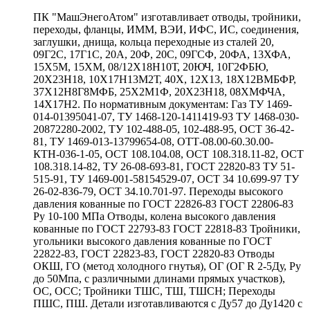
ПК "МашЭнегоАтом" изготавливает отводы, тройники,
переходы, фланцы, ИММ, ВЭИ, ИФС, ИС, соединения,
заглушки, днища, кольца переходные из сталей 20,
09Г2С, 17Г1С, 20А, 20Ф, 20С, 09ГСФ, 20ФА, 13ХФА,
15Х5М, 15ХМ, 08/12Х18Н10Т, 20ЮЧ, 10Г2ФБЮ,
20Х23Н18, 10Х17Н13М2Т, 40Х, 12Х13, 18Х12ВМБФР,
37Х12Н8Г8МФБ, 25Х2М1Ф, 20Х23Н18, 08ХМФЧА,
14Х17Н2. По нормативным документам: Газ ТУ 1469-
014-01395041-07, ТУ 1468-120-1411419-93 ТУ 1468-030-
20872280-2002, ТУ 102-488-05, 102-488-95, ОСТ 36-42-
81, ТУ 1469-013-13799654-08, ОТТ-08.00-60.30.00-
КТН-036-1-05, ОСТ 108.104.08, ОСТ 108.318.11-82, ОСТ
108.318.14-82, ТУ 26-08-693-81, ГОСТ 22820-83 ТУ 51-
515-91, ТУ 1469-001-58154529-07, ОСТ 34 10.699-97 ТУ
26-02-836-79, ОСТ 34.10.701-97. Переходы высокого
давления кованные по ГОСТ 22826-83 ГОСТ 22806-83
Ру 10-100 МПа Отводы, колена высокого давления
кованные по ГОСТ 22793-83 ГОСТ 22818-83 Тройники,
угольники высокого давления кованные по ГОСТ
22822-83, ГОСТ 22823-83, ГОСТ 22820-83 Отводы
ОКШ, ГО (метод холодного гнутья), ОГ (ОГ R 2-5Ду, Ру
до 50Мпа, с различными длинами прямых участков),
ОС, ОСС; Тройники ТШС, ТШ, ТШСН; Переходы
ПШС, ПШ. Детали изготавливаются с Ду57 до Ду1420 с