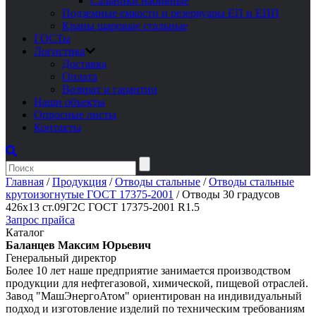
Сальники набивные
Подземные емкости и резервуары ЕП и ЕПП
Краны шаровые стальные
ГОСТы
Логистика
Доставка
Оплата
Возврат и гарантии
Наши объекты
Опросные листы
Контакты
Главная
/
Продукция
/
Отводы стальные
/
Отводы стальные
крутоизогнутые ГОСТ 17375-2001
/
Отводы 30 градусов
426х13 ст.09Г2С ГОСТ 17375-2001 R1.5
Запрос прайса
Каталог
Баланцев Максим Юрьевич
Генеральный директор
Более 10 лет наше предприятие занимается производством
продукции для нефтегазовой, химической, пищевой отраслей.
Завод "МашЭнергоАтом" ориентирован на индивидуальный
подход и изготовление изделий по техническим требованиям