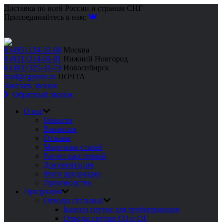
Доставка по всей России и странам СНГ
Присоединяйтесь к нам:
8 (495) 134-31-00
Москва
8 (831) 214-01-01
Нижний Новгород
8 (383) 325-31-74
Новосибирск
mail@rgprom.ru
ПОЧТА
Заказать звонок
Обратный звонок
О нас
Новости
Вакансии
Отзывы
Марочник сталей
Расчет расстояний
Документация
Фото продукции
Производство
Продукция
Отводы стальные
Колено гнутое для трубопроводов
Отводы гнутые ГО и ОГ