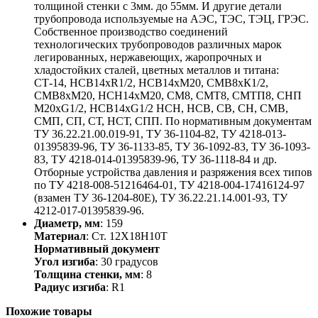
толщиной стенки с 3мм. до 55мм. И другие детали
трубопровода используемые на АЭС, ТЭС, ТЭЦ, ГРЭС.
Собственное производство соединений
технологических трубопроводов различных марок
легированных, нержавеющих, жаропрочных и
хладостойких сталей, цветных металлов и титана:
СТ-14, НСВ14хR1/2, НСВ14хМ20, СМВ8хК1/2,
СМВ8хМ20, НСН14хМ20, СМ8, СМТ8, СМТП8, СНП
М20хG1/2, НСВ14хG1/2 НСН, НСВ, СВ, СН, СМВ,
СМП, СП, СТ, НСТ, СПП. По нормативным документам
ТУ 36.22.21.00.019-91, ТУ 36-1104-82, ТУ 4218-013-
01395839-96, ТУ 36-1133-85, ТУ 36-1092-83, ТУ 36-1093-
83, ТУ 4218-014-01395839-96, ТУ 36-1118-84 и др.
Отборные устройства давления и разряжения всех типов
по ТУ 4218-008-51216464-01, ТУ 4218-004-17416124-97
(взамен ТУ 36-1204-80Е), ТУ 36.22.21.14.001-93, ТУ
4212-017-01395839-96.
Диаметр, мм
: 159
Материал
: Ст. 12Х18Н10Т
Нормативный документ
Угол изгиба
: 30 градусов
Толщина стенки, мм
: 8
Радиус изгиба
: R1
Похожие товары