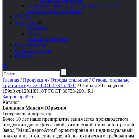
Сальники набивные
Подземные емкости и резервуары ЕП и ЕПП
Краны шаровые стальные
ГОСТы
Логистика
Доставка
Оплата
Возврат и гарантии
Наши объекты
Опросные листы
Контакты
Главная
/
Продукция
/
Отводы стальные
/
Отводы стальные
крутоизогнутые ГОСТ 17375-2001
/
Отводы 30 градусов
159х8 ст.12Х18Н10Т ГОСТ 30753-2001 R1
Запрос прайса
Каталог
Баланцев Максим Юрьевич
Генеральный директор
Более 10 лет наше предприятие занимается производством
продукции для нефтегазовой, химической, пищевой отраслей.
Завод "МашЭнергоАтом" ориентирован на индивидуальный
подход и изготовление изделий по техническим требованиям