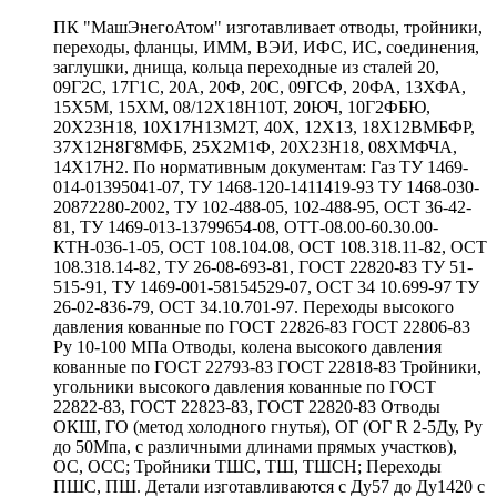
ПК "МашЭнегоАтом" изготавливает отводы, тройники,
переходы, фланцы, ИММ, ВЭИ, ИФС, ИС, соединения,
заглушки, днища, кольца переходные из сталей 20,
09Г2С, 17Г1С, 20А, 20Ф, 20С, 09ГСФ, 20ФА, 13ХФА,
15Х5М, 15ХМ, 08/12Х18Н10Т, 20ЮЧ, 10Г2ФБЮ,
20Х23Н18, 10Х17Н13М2Т, 40Х, 12Х13, 18Х12ВМБФР,
37Х12Н8Г8МФБ, 25Х2М1Ф, 20Х23Н18, 08ХМФЧА,
14Х17Н2. По нормативным документам: Газ ТУ 1469-
014-01395041-07, ТУ 1468-120-1411419-93 ТУ 1468-030-
20872280-2002, ТУ 102-488-05, 102-488-95, ОСТ 36-42-
81, ТУ 1469-013-13799654-08, ОТТ-08.00-60.30.00-
КТН-036-1-05, ОСТ 108.104.08, ОСТ 108.318.11-82, ОСТ
108.318.14-82, ТУ 26-08-693-81, ГОСТ 22820-83 ТУ 51-
515-91, ТУ 1469-001-58154529-07, ОСТ 34 10.699-97 ТУ
26-02-836-79, ОСТ 34.10.701-97. Переходы высокого
давления кованные по ГОСТ 22826-83 ГОСТ 22806-83
Ру 10-100 МПа Отводы, колена высокого давления
кованные по ГОСТ 22793-83 ГОСТ 22818-83 Тройники,
угольники высокого давления кованные по ГОСТ
22822-83, ГОСТ 22823-83, ГОСТ 22820-83 Отводы
ОКШ, ГО (метод холодного гнутья), ОГ (ОГ R 2-5Ду, Ру
до 50Мпа, с различными длинами прямых участков),
ОС, ОСС; Тройники ТШС, ТШ, ТШСН; Переходы
ПШС, ПШ. Детали изготавливаются с Ду57 до Ду1420 с