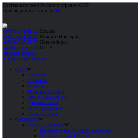
Доставка по всей России и странам СНГ
Присоединяйтесь к нам:
8 (495) 134-31-00
Москва
8 (831) 214-01-01
Нижний Новгород
8 (383) 325-31-74
Новосибирск
mail@rgprom.ru
ПОЧТА
Заказать звонок
Обратный звонок
О нас
Новости
Вакансии
Отзывы
Марочник сталей
Расчет расстояний
Документация
Фото продукции
Производство
Продукция
Отводы стальные
Колено гнутое для трубопроводов
Отводы гнутые ГО и ОГ