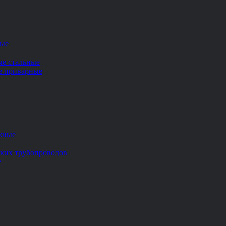
ные
ые стальные
ие приварные
жные
ских трубопроводов
е