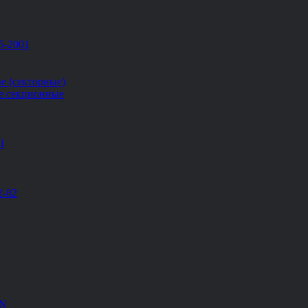
5-2001
е (секторные)
е секционные
Ш
2-82
EN