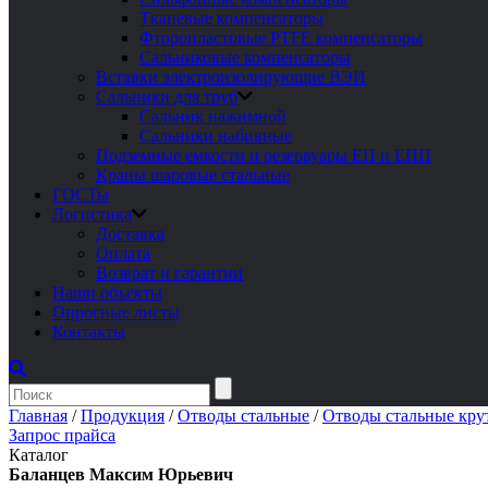
Тканевые компенсаторы
Фторопластовые PTFE компенсаторы
Сальниковые компенсаторы
Вставки электроизолирующие ВЭИ
Сальники для труб
Сальник нажимной
Сальники набивные
Подземные емкости и резервуары ЕП и ЕПП
Краны шаровые стальные
ГОСТы
Логистика
Доставка
Оплата
Возврат и гарантии
Наши объекты
Опросные листы
Контакты
Главная
/
Продукция
/
Отводы стальные
/
Отводы стальные кру
Запрос прайса
Каталог
Баланцев Максим Юрьевич