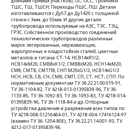
длинами прямых участков), ОС, ОСС; Тройники
ТШС, ТШ, ТШСН; Переходы ПШС, ПШ. Детали
изготавливаются с Ду57 до Ду1420 с толщиной
стенки с 3мм. до 55мм. И другие детали
трубопровода используемые на АЭС, ТЭС, ТЭЦ,
ГРЭС. Собственное производство соединений
технологических трубопроводов различных
марок легированных, нержавеющих,
жаропрочных и хладостойких сталей, цветных
металлов и титана: СТ-14, НСВ14хR1/2,
НСВ14хМ20, СМВ8хК1/2, СМВ8хМ20, НСН14хМ20,
СМ8, СМТ8, СМТП8, СНП М20хG1/2, НСВ14хG1/2
НСН, НСВ, СВ, СН, СМВ, СМП, СП, СТ, НСТ, СПП. По
нормативным документам ТУ 36.22.21.00.019-91,
ТУ 36-1104-82, ТУ 4218-013-01395839-96, ТУ 36-
1133-85, ТУ 36-1092-83, ТУ 36-1093-83, ТУ 4218-014-
01395839-96, ТУ 36-1118-84 и др. Отборные
устройства давления и разряжения всех типов по
ТУ 4218-008-51216464-01, ТУ 4218-004-17416124-97
(взамен ТУ 36-1204-80Е), ТУ 36.22.21.14.001-93, ТУ
4212-017-01395839-96.