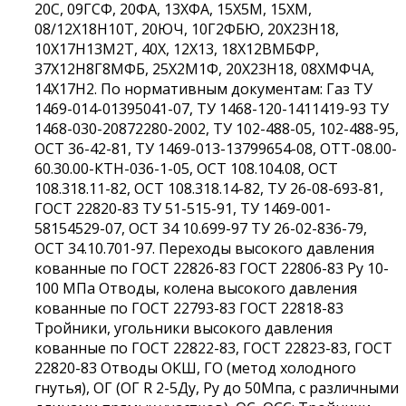
20С, 09ГСФ, 20ФА, 13ХФА, 15Х5М, 15ХМ,
08/12Х18Н10Т, 20ЮЧ, 10Г2ФБЮ, 20Х23Н18,
10Х17Н13М2Т, 40Х, 12Х13, 18Х12ВМБФР,
37Х12Н8Г8МФБ, 25Х2М1Ф, 20Х23Н18, 08ХМФЧА,
14Х17Н2. По нормативным документам: Газ ТУ
1469-014-01395041-07, ТУ 1468-120-1411419-93 ТУ
1468-030-20872280-2002, ТУ 102-488-05, 102-488-95,
ОСТ 36-42-81, ТУ 1469-013-13799654-08, ОТТ-08.00-
60.30.00-КТН-036-1-05, ОСТ 108.104.08, ОСТ
108.318.11-82, ОСТ 108.318.14-82, ТУ 26-08-693-81,
ГОСТ 22820-83 ТУ 51-515-91, ТУ 1469-001-
58154529-07, ОСТ 34 10.699-97 ТУ 26-02-836-79,
ОСТ 34.10.701-97. Переходы высокого давления
кованные по ГОСТ 22826-83 ГОСТ 22806-83 Ру 10-
100 МПа Отводы, колена высокого давления
кованные по ГОСТ 22793-83 ГОСТ 22818-83
Тройники, угольники высокого давления
кованные по ГОСТ 22822-83, ГОСТ 22823-83, ГОСТ
22820-83 Отводы ОКШ, ГО (метод холодного
гнутья), ОГ (ОГ R 2-5Ду, Ру до 50Мпа, с различными