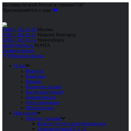
Доставка по всей России и странам СНГ
Присоединяйтесь к нам:
8 (495) 134-31-00
Москва
8 (831) 214-01-01
Нижний Новгород
8 (383) 325-31-74
Новосибирск
mail@rgprom.ru
ПОЧТА
Заказать звонок
Обратный звонок
О нас
Новости
Вакансии
Отзывы
Марочник сталей
Расчет расстояний
Документация
Фото продукции
Производство
Продукция
Отводы стальные
Колено гнутое для трубопроводов
Отводы гнутые ГО и ОГ