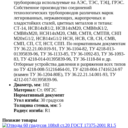
трубопровода используемые на АЭС, ТЭС, ТЭЦ, ГРЭС.
Собственное производство соединений
технологических трубопроводов различных марок
легированных, нержавеющих, жаропрочных и
хладостойких сталей, цветных металлов и титана:
СТ-14, НСВ14хR1/2, НСВ14хМ20, СМВ8хК1/2,
СМВ8хМ20, НСН14хМ20, СМ8, СМТ8, СМТП8, СНП
М20хG1/2, НСВ14хG1/2 НСН, НСВ, СВ, СН, СМВ,
СМП, СП, СТ, НСТ, СПП. По нормативным документам
ТУ 36.22.21.00.019-91, ТУ 36-1104-82, ТУ 4218-013-
01395839-96, ТУ 36-1133-85, ТУ 36-1092-83, ТУ 36-1093-
83, ТУ 4218-014-01395839-96, ТУ 36-1118-84 и др.
Отборные устройства давления и разряжения всех типов
по ТУ 4218-008-51216464-01, ТУ 4218-004-17416124-97
(взамен ТУ 36-1204-80Е), ТУ 36.22.21.14.001-93, ТУ
4212-017-01395839-96.
Диаметр, мм
: 102
Материал
: Ст. 09Г2С
Нормативный документ
Угол изгиба
: 30 градусов
Толщина стенки, мм
: 5
Радиус изгиба
: R1
Похожие товары