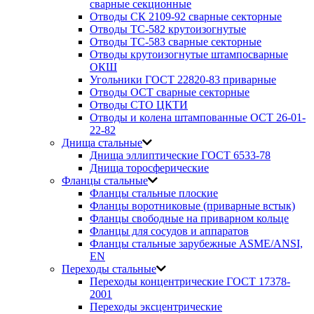
сварные секционные
Отводы СК 2109-92 сварные секторные
Отводы ТС-582 крутоизогнутые
Отводы ТС-583 сварные секторные
Отводы крутоизогнутые штампосварные
ОКШ
Угольники ГОСТ 22820-83 приварные
Отводы ОСТ сварные секторные
Отводы СТО ЦКТИ
Отводы и колена штампованные ОСТ 26-01-
22-82
Днища стальные
Днища эллиптические ГОСТ 6533-78
Днища торосферические
Фланцы стальные
Фланцы стальные плоские
Фланцы воротниковые (приварные встык)
Фланцы свободные на приварном кольце
Фланцы для сосудов и аппаратов
Фланцы стальные зарубежные ASME/ANSI,
EN
Переходы стальные
Переходы концентрические ГОСТ 17378-
2001
Переходы эксцентрические