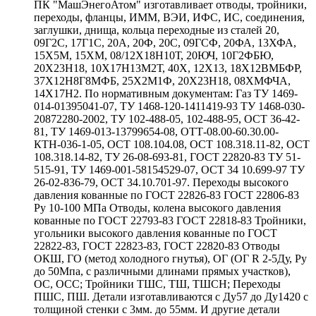
ПК "МашЭнегоАтом" изготавливает отводы, тройники,
переходы, фланцы, ИММ, ВЭИ, ИФС, ИС, соединения,
заглушки, днища, кольца переходные из сталей 20,
09Г2С, 17Г1С, 20А, 20Ф, 20С, 09ГСФ, 20ФА, 13ХФА,
15Х5М, 15ХМ, 08/12Х18Н10Т, 20ЮЧ, 10Г2ФБЮ,
20Х23Н18, 10Х17Н13М2Т, 40Х, 12Х13, 18Х12ВМБФР,
37Х12Н8Г8МФБ, 25Х2М1Ф, 20Х23Н18, 08ХМФЧА,
14Х17Н2. По нормативным документам: Газ ТУ 1469-
014-01395041-07, ТУ 1468-120-1411419-93 ТУ 1468-030-
20872280-2002, ТУ 102-488-05, 102-488-95, ОСТ 36-42-
81, ТУ 1469-013-13799654-08, ОТТ-08.00-60.30.00-
КТН-036-1-05, ОСТ 108.104.08, ОСТ 108.318.11-82, ОСТ
108.318.14-82, ТУ 26-08-693-81, ГОСТ 22820-83 ТУ 51-
515-91, ТУ 1469-001-58154529-07, ОСТ 34 10.699-97 ТУ
26-02-836-79, ОСТ 34.10.701-97. Переходы высокого
давления кованные по ГОСТ 22826-83 ГОСТ 22806-83
Ру 10-100 МПа Отводы, колена высокого давления
кованные по ГОСТ 22793-83 ГОСТ 22818-83 Тройники,
угольники высокого давления кованные по ГОСТ
22822-83, ГОСТ 22823-83, ГОСТ 22820-83 Отводы
ОКШ, ГО (метод холодного гнутья), ОГ (ОГ R 2-5Ду, Ру
до 50Мпа, с различными длинами прямых участков),
ОС, ОСС; Тройники ТШС, ТШ, ТШСН; Переходы
ПШС, ПШ. Детали изготавливаются с Ду57 до Ду1420 с
толщиной стенки с 3мм. до 55мм. И другие детали