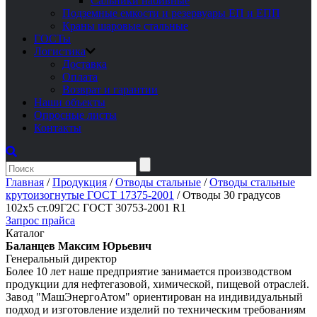
Сальники набивные
Подземные емкости и резервуары ЕП и ЕПП
Краны шаровые стальные
ГОСТы
Логистика
Доставка
Оплата
Возврат и гарантии
Наши объекты
Опросные листы
Контакты
Главная
/
Продукция
/
Отводы стальные
/
Отводы стальные
крутоизогнутые ГОСТ 17375-2001
/
Отводы 30 градусов
102х5 ст.09Г2С ГОСТ 30753-2001 R1
Запрос прайса
Каталог
Баланцев Максим Юрьевич
Генеральный директор
Более 10 лет наше предприятие занимается производством
продукции для нефтегазовой, химической, пищевой отраслей.
Завод "МашЭнергоАтом" ориентирован на индивидуальный
подход и изготовление изделий по техническим требованиям