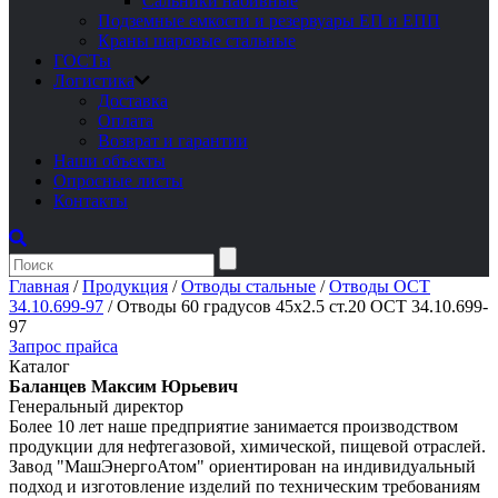
Сальники набивные
Подземные емкости и резервуары ЕП и ЕПП
Краны шаровые стальные
ГОСТы
Логистика
Доставка
Оплата
Возврат и гарантии
Наши объекты
Опросные листы
Контакты
Главная
/
Продукция
/
Отводы стальные
/
Отводы ОСТ
34.10.699-97
/
Отводы 60 градусов 45х2.5 ст.20 ОСТ 34.10.699-
97
Запрос прайса
Каталог
Баланцев Максим Юрьевич
Генеральный директор
Более 10 лет наше предприятие занимается производством
продукции для нефтегазовой, химической, пищевой отраслей.
Завод "МашЭнергоАтом" ориентирован на индивидуальный
подход и изготовление изделий по техническим требованиям