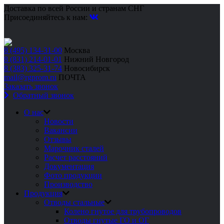
Доставка по всей России и странам СНГ
Присоединяйтесь к нам:
8 (495) 134-31-00
Москва
8 (831) 214-01-01
Нижний Новгород
8 (383) 325-31-74
Новосибирск
mail@rgprom.ru
ПОЧТА
Заказать звонок
Обратный звонок
О нас
Новости
Вакансии
Отзывы
Марочник сталей
Расчет расстояний
Документация
Фото продукции
Производство
Продукция
Отводы стальные
Колено гнутое для трубопроводов
Отводы гнутые ГО и ОГ