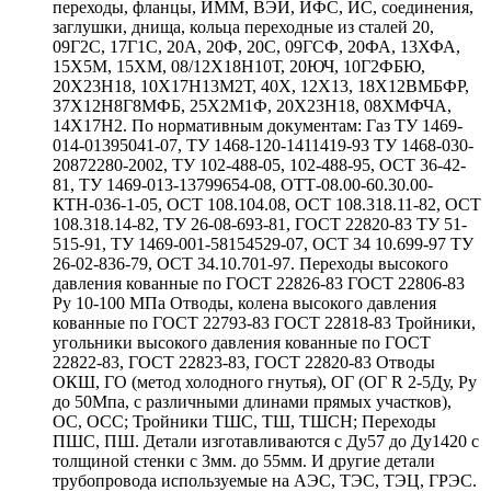
переходы, фланцы, ИММ, ВЭИ, ИФС, ИС, соединения,
заглушки, днища, кольца переходные из сталей 20,
09Г2С, 17Г1С, 20А, 20Ф, 20С, 09ГСФ, 20ФА, 13ХФА,
15Х5М, 15ХМ, 08/12Х18Н10Т, 20ЮЧ, 10Г2ФБЮ,
20Х23Н18, 10Х17Н13М2Т, 40Х, 12Х13, 18Х12ВМБФР,
37Х12Н8Г8МФБ, 25Х2М1Ф, 20Х23Н18, 08ХМФЧА,
14Х17Н2. По нормативным документам: Газ ТУ 1469-
014-01395041-07, ТУ 1468-120-1411419-93 ТУ 1468-030-
20872280-2002, ТУ 102-488-05, 102-488-95, ОСТ 36-42-
81, ТУ 1469-013-13799654-08, ОТТ-08.00-60.30.00-
КТН-036-1-05, ОСТ 108.104.08, ОСТ 108.318.11-82, ОСТ
108.318.14-82, ТУ 26-08-693-81, ГОСТ 22820-83 ТУ 51-
515-91, ТУ 1469-001-58154529-07, ОСТ 34 10.699-97 ТУ
26-02-836-79, ОСТ 34.10.701-97. Переходы высокого
давления кованные по ГОСТ 22826-83 ГОСТ 22806-83
Ру 10-100 МПа Отводы, колена высокого давления
кованные по ГОСТ 22793-83 ГОСТ 22818-83 Тройники,
угольники высокого давления кованные по ГОСТ
22822-83, ГОСТ 22823-83, ГОСТ 22820-83 Отводы
ОКШ, ГО (метод холодного гнутья), ОГ (ОГ R 2-5Ду, Ру
до 50Мпа, с различными длинами прямых участков),
ОС, ОСС; Тройники ТШС, ТШ, ТШСН; Переходы
ПШС, ПШ. Детали изготавливаются с Ду57 до Ду1420 с
толщиной стенки с 3мм. до 55мм. И другие детали
трубопровода используемые на АЭС, ТЭС, ТЭЦ, ГРЭС.