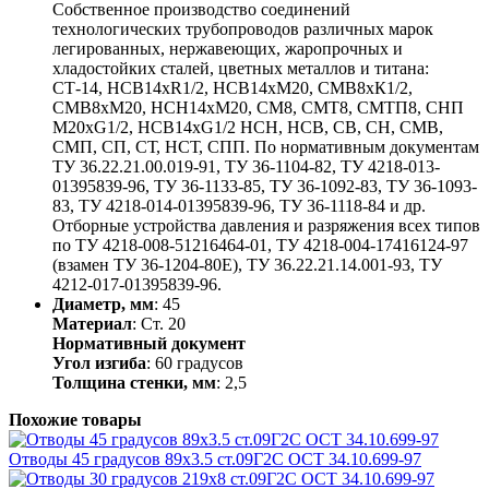
Собственное производство соединений
технологических трубопроводов различных марок
легированных, нержавеющих, жаропрочных и
хладостойких сталей, цветных металлов и титана:
СТ-14, НСВ14хR1/2, НСВ14хМ20, СМВ8хК1/2,
СМВ8хМ20, НСН14хМ20, СМ8, СМТ8, СМТП8, СНП
М20хG1/2, НСВ14хG1/2 НСН, НСВ, СВ, СН, СМВ,
СМП, СП, СТ, НСТ, СПП. По нормативным документам
ТУ 36.22.21.00.019-91, ТУ 36-1104-82, ТУ 4218-013-
01395839-96, ТУ 36-1133-85, ТУ 36-1092-83, ТУ 36-1093-
83, ТУ 4218-014-01395839-96, ТУ 36-1118-84 и др.
Отборные устройства давления и разряжения всех типов
по ТУ 4218-008-51216464-01, ТУ 4218-004-17416124-97
(взамен ТУ 36-1204-80Е), ТУ 36.22.21.14.001-93, ТУ
4212-017-01395839-96.
Диаметр, мм
: 45
Материал
: Ст. 20
Нормативный документ
Угол изгиба
: 60 градусов
Толщина стенки, мм
: 2,5
Похожие товары
Отводы 45 градусов 89х3.5 ст.09Г2С ОСТ 34.10.699-97