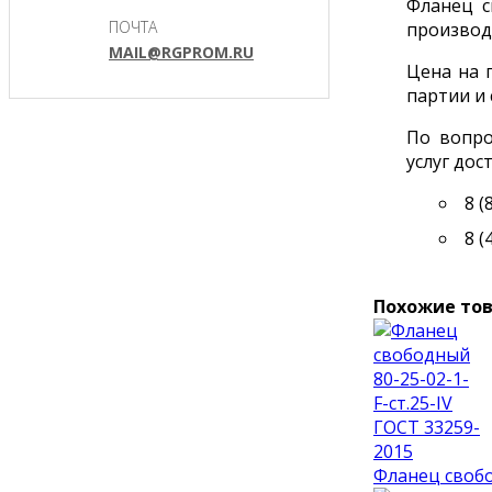
Фланец с
ПОЧТА
производ
MAIL@RGPROM.RU
Цена на 
партии и 
По вопро
услуг до
8 (
8 (
Похожие то
Фланец свобо