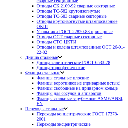
сварные секционные
Отводы СК 2109-92 сварные секторные
Отводы ТС-582 крутоизогнутые
Отводы ТС-583 сварные секторные
Отводы крутоизогнутые штампосварные
ОКШ
Угольники ГОСТ 22820-83 приварные
Отводы ОСТ сварные секторные
Отводы СТО ЦКТИ
Отводы и колена штампованные ОСТ 26-01-
22-82
Днища стальные
Днища эллиптические ГОСТ 6533-78
Днища торосферические
Фланцы стальные
Фланцы стальные плоские
Фланцы воротниковые (приварные встык)
Фланцы свободные на приварном кольце
Фланцы для сосудов и аппаратов
Фланцы стальные зарубежные ASME/ANSI,
EN
Переходы стальные
Переходы концентрические ГОСТ 17378-
2001
Переходы эксцентрические