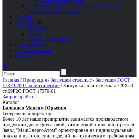
Сальники набивные
Подземные емкости и резервуары ЕП и ЕПП
Краны шаровые стальные
ГОСТы
Логистика
Доставка
Оплата
Возврат и гарантии
Наши объекты
Опросные листы
Контакты
Главная
/
Продукция
/
Заглушки стальные
/
Заглушки ГОСТ
17379-2001 эллиптические
/
Заглушка эллиптическая 720Х20
ст.09Г2С ГОСТ 17379-01
Запрос прайса
Каталог
Баланцев Максим Юрьевич
Генеральный директор
Более 10 лет наше предприятие занимается производством
продукции для нефтегазовой, химической, пищевой отраслей.
Завод "МашЭнергоАтом" ориентирован на индивидуальный
подход и изготовление изделий по техническим требованиям