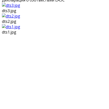
Декларация о соотвествии ЕАЭС
dts3.jpg
dts2.jpg
dts1.jpg