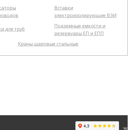
саторы
Вставки
роводов
электроизолирующие ВЭИ
Подземные емкости и
и для труб
резервуары ЕП и ЕПП
Краны шаровые стальные