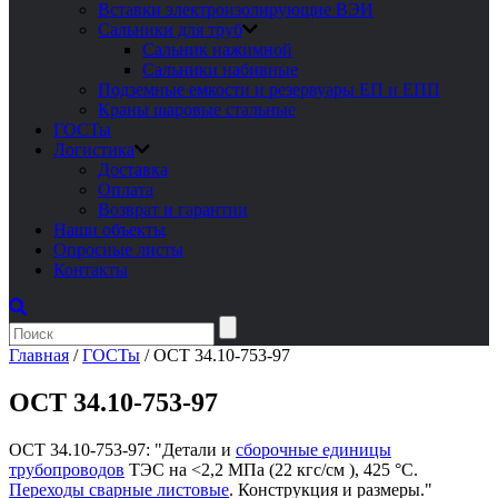
Вставки электроизолирующие ВЭИ
Сальники для труб
Сальник нажимной
Сальники набивные
Подземные емкости и резервуары ЕП и ЕПП
Краны шаровые стальные
ГОСТы
Логистика
Доставка
Оплата
Возврат и гарантии
Наши объекты
Опросные листы
Контакты
Главная
/
ГОСТы
/
ОСТ 34.10-753-97
ОСТ 34.10-753-97
ОСТ 34.10-753-97: "Детали и
сборочные единицы
трубопроводов
ТЭС на <2,2 МПа (22 кгс/см ), 425 °С.
Переходы сварные листовые
. Конструкция и размеры."