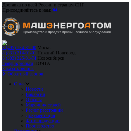
Доставка по всей России и странам СНГ
Присоединяйтесь к нам:
8 (495) 134-31-00
Москва
8 (831) 214-01-01
Нижний Новгород
8 (383) 325-31-74
Новосибирск
mail@rgprom.ru
ПОЧТА
Заказать звонок
Обратный звонок
О нас
Новости
Вакансии
Отзывы
Марочник сталей
Расчет расстояний
Документация
Фото продукции
Производство